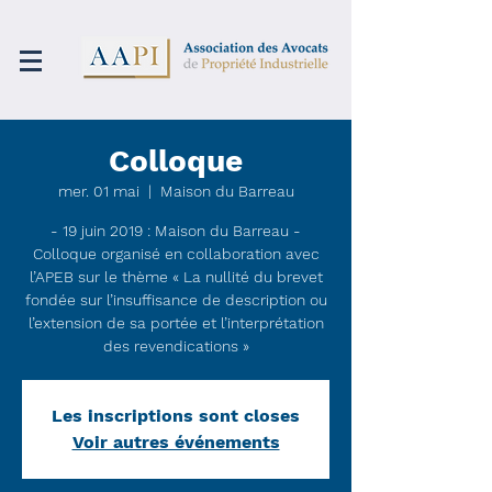
Colloque
mer. 01 mai
  |  
Maison du Barreau
- 19 juin 2019 : Maison du Barreau -
Colloque organisé en collaboration avec
l’APEB sur le thème « La nullité du brevet
fondée sur l’insuffisance de description ou
l’extension de sa portée et l’interprétation
des revendications »
Les inscriptions sont closes
Voir autres événements