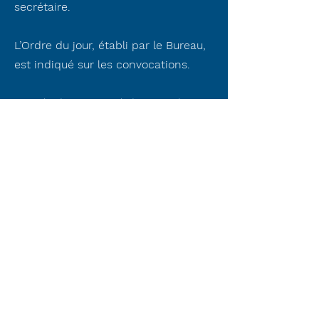
secrétaire.
L’Ordre du jour, établi par le Bureau,
est indiqué sur les convocations.
Le Président, assisté des membres
du Comité Directeur, préside
l’Assemblée et expose la situation de
l’Association et les problèmes
l’intéressant.
Le trésorier rend compte de sa
gestion et soumet le bilan à
l’approbation de l’Assemblée.
Il est procédé, après épuisement de
l’ordre du jour, à l’élection, au scrutin