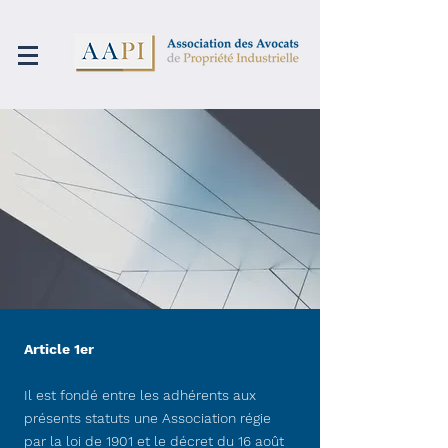
Article 1er
Il est fondé entre les adhérents aux
présents statuts une Association régie
par la loi de 1901 et le décret du 16 août