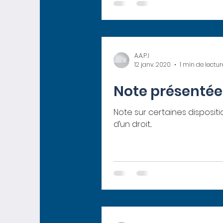
A.A.P.I
12 janv. 2020
1 min de lectur
Note présentée 
Note sur certaines dispositi
d’un droit...