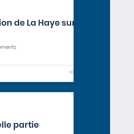
ion de La Haye sur
ements :
lle partie