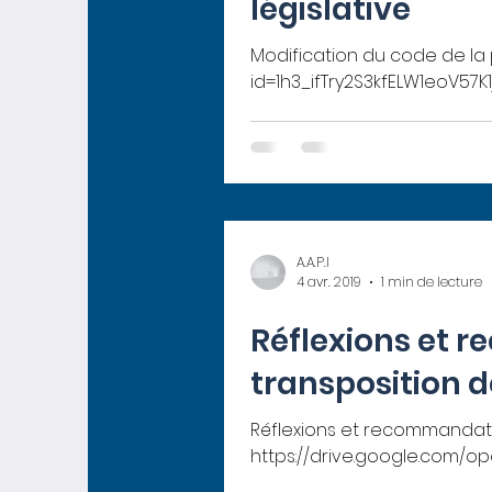
législative
Modification du code de la p
id=1h3_ifTry2S3kfELW1eoV57
A.A.P.I
4 avr. 2019
1 min de lecture
Réflexions et r
transposition 
Réflexions et recommandatio
https://drive.google.com/open