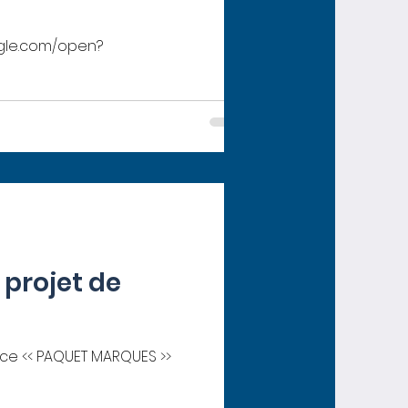
oogle.com/open?
 projet de
nce << PAQUET MARQUES >>