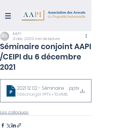
A.A.P.I
21 déc. 2021
0 min de lecture
Séminaire conjoint AAPI
/CEIPI du 6 décembre
2021
2021 12 02 - Séminaire AAPI-CEIPI 06.12.2021
.pptx
Télécharger PPTX • 15.41MB
Les colloques