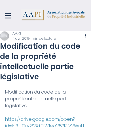
A.A.P.I
4 avr. 2019
1 min de lecture
Modification du code
de la propriété
intellectuelle partie
législative
Modification du code de la 
propriété intellectuelle partie 
législative
https://drive.google.com/open?
id=1h3_ifTry2S3kfELW1eoV57K1jVVWuU